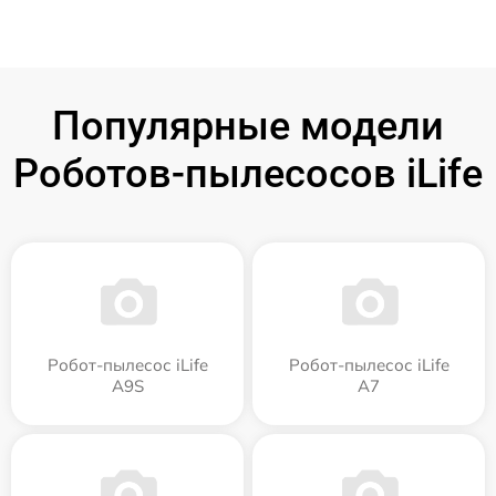
Популярные модели
Роботов-пылесосов iLife
Робот-пылесос iLife
Робот-пылесос iLife
A9S
A7