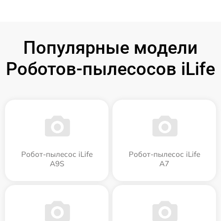
Популярные модели
Роботов-пылесосов iLife
Робот-пылесос iLife
Робот-пылесос iLife
A9S
A7