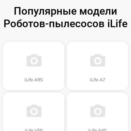
Популярные модели
Роботов-пылесосов iLife
iLife A9S
iLife A7
iLife V55
iLife A40