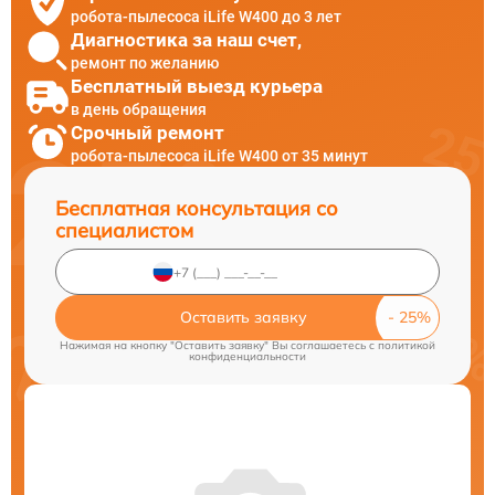
робота-пылесоса iLife W400 до 3 лет
Диагностика за наш счет,
ремонт по желанию
Бесплатный выезд курьера
в день обращения
Срочный ремонт
робота-пылесоса iLife W400 от 35 минут
Бесплатная консультация со
специалистом
Оставить заявку
Нажимая на кнопку "Оставить заявку" Вы соглашаетесь c
политикой
конфиденциальности