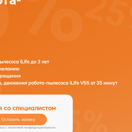
лесоса iLife до 3 лет
 желанию
бращения
ы, движения робота-пылесоса
iLife V55 от 35 минут
я со специалистом
Оставить заявку
есь c
политикой конфиденциальности