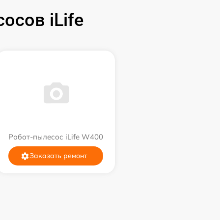
сов iLife
Робот-пылесос iLife W400
Заказать ремонт