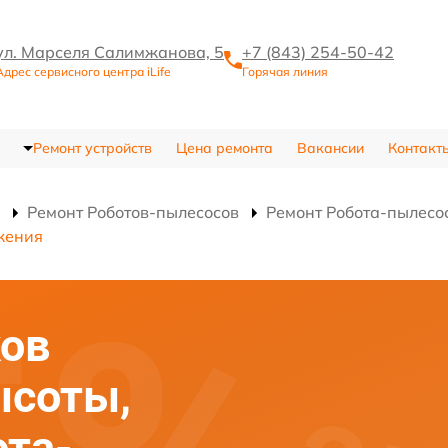
ул. Марселя Салимжанова, 5
+7 (843) 254-50-42
Адрес сервисного центра iLife
Горячая линия
Ремонт устройств
Цена ремонта
Вакансии
Контакт
Ремонт Роботов-пылесосов
Ремонт Робота-пылесо
жения
ков
ысоты,
та-