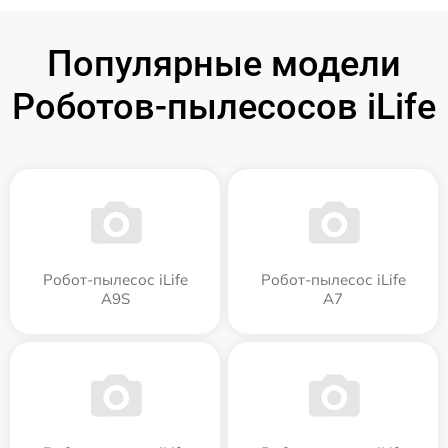
Популярные модели
Роботов-пылесосов iLife
Робот-пылесос iLife
Робот-пылесос iLife
A9S
A7