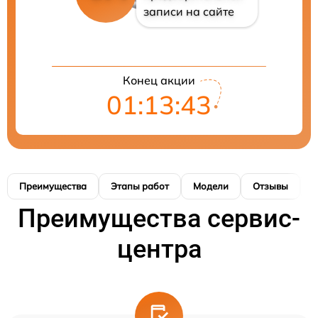
записи на сайте
Конец акции
01:13:42
Преимущества
Этапы работ
Модели
Отзывы
К
Преимущества сервис-
центра