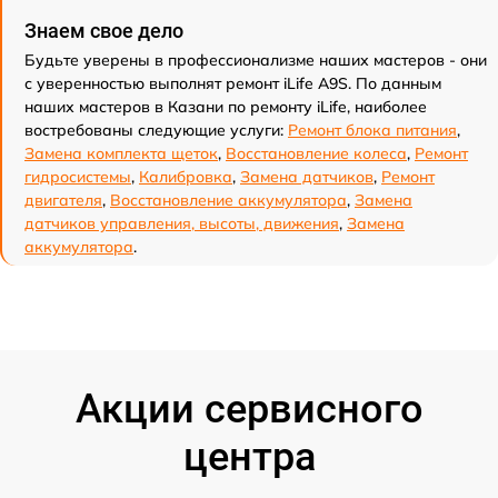
Знаем свое дело
Будьте уверены в профессионализме наших мастеров - они
с уверенностью выполнят ремонт iLife A9S. По данным
наших мастеров в Казани по ремонту iLife, наиболее
востребованы следующие услуги:
Ремонт блока питания
,
Замена комплекта щеток
,
Восстановление колеса
,
Ремонт
гидросистемы
,
Калибровка
,
Замена датчиков
,
Ремонт
двигателя
,
Восстановление аккумулятора
,
Замена
датчиков управления, высоты, движения
,
Замена
аккумулятора
.
Акции сервисного
центра