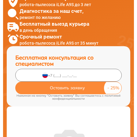
робота-пылесоса iLife A9S до 3 лет
Диагностика за наш счет,
ремонт по желанию
Бесплатный выезд курьера
в день обращения
Срочный ремонт
робота-пылесоса iLife A9S от 35 минут
Бесплатная консультация со
специалистом
Оставить заявку
Нажимая на кнопку "Оставить заявку" Вы соглашаетесь c
политикой
конфиденциальности