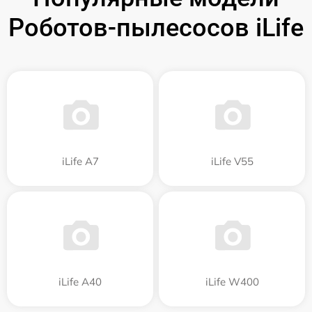
Роботов-пылесосов iLife
iLife A7
iLife V55
iLife A40
iLife W400