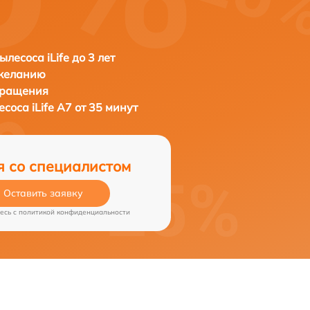
лесоса iLife до 3 лет
 желанию
бращения
лесоса
iLife A7 от 35 минут
я со специалистом
Оставить заявку
есь c
политикой конфиденциальности