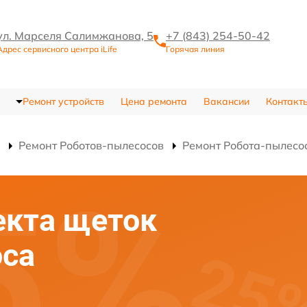
ул. Марселя Салимжанова, 5
+7 (843) 254-50-42
Адрес сервисного центра iLife
Горячая линия
Ремонт устройств
Цена ремонта
Вакансии
Контакт
Ремонт Роботов-пылесосов
Ремонт Робота-пылесо
екта щеток
оса