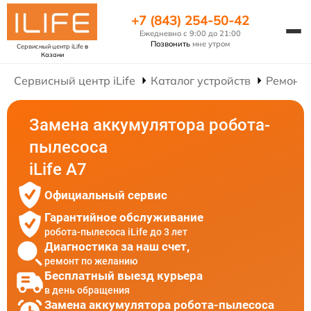
+7 (843) 254-50-42
Ежедневно с 9:00 до 21:00
Позвонить
мне утром
Сервисный центр iLife
в
Казани
Сервисный центр iLife
Каталог устройств
Ремонт 
Замена аккумулятора робота-
пылесоса
iLife A7
Официальный сервис
Гарантийное обслуживание
робота-пылесоса iLife до 3 лет
Диагностика за наш счет,
ремонт по желанию
Бесплатный выезд курьера
в день обращения
Замена аккумулятора робота-пылесоса