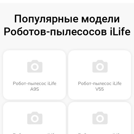
Популярные модели
Роботов-пылесосов iLife
Робот-пылесос iLife
Робот-пылесос iLife
A9S
V55