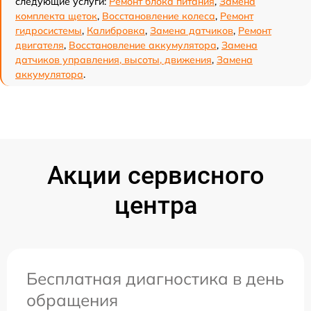
следующие услуги:
Ремонт блока питания
,
Замена
комплекта щеток
,
Восстановление колеса
,
Ремонт
гидросистемы
,
Калибровка
,
Замена датчиков
,
Ремонт
двигателя
,
Восстановление аккумулятора
,
Замена
датчиков управления, высоты, движения
,
Замена
аккумулятора
.
Акции сервисного
центра
Бесплатная диагностика в день
обращения