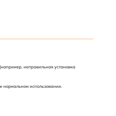
900 р
350 р
650 р
1500 р
1250 р
 (например, неправильная установка
400 р
ри нормальном использовании.
800 р