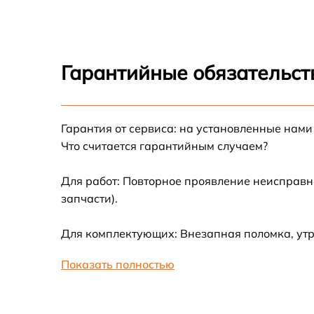
Ремонт материнско
Замена аккумулят
Гарантийные обязательст
Восстановление ак
Гарантия от сервиса: на установленные нами
Замена комплекта 
Что считается гарантийным случаем?
Замена датчиков у
Для работ: Повторное проявление неисправн
высоты, движения
запчасти).
Восстановление ко
Для комплектующих: Внезапная поломка, ут
Ремонт блока пита
Показать полностью