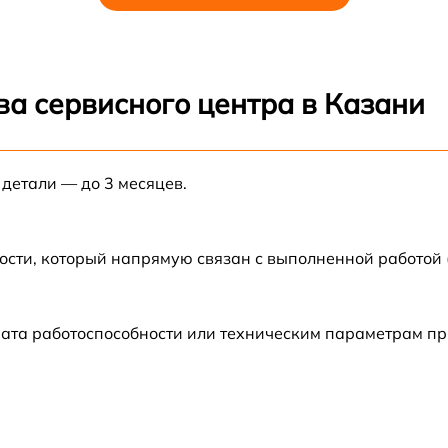
й платы
от 70 мин
ора
от 70 мин
ва сервисного центра в Казани
кумулятора
от 70 мин
 детали — до 3 месяцев.
щеток
от 70 мин
правления,
от 70 мин
ости, который напрямую связан с выполненной работой
леса
от 70 мин
рата работоспособности или техническим параметрам п
ния
от 70 мин